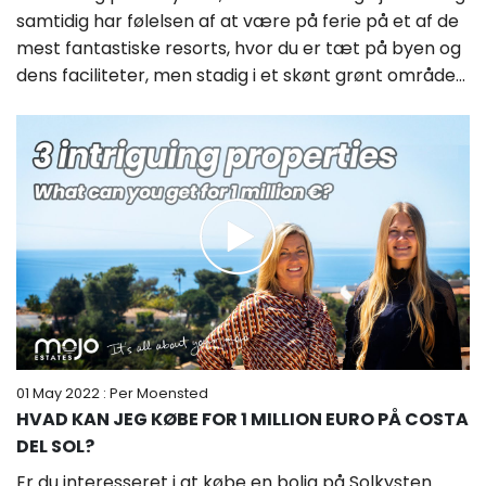
samtidig har følelsen af ​​at være på ferie på et af de
mest fantastiske resorts, hvor du er tæt på byen og
dens faciliteter, men stadig i et skønt grønt område...
01 May 2022
: Per Moensted
HVAD KAN JEG KØBE FOR 1 MILLION EURO PÅ COSTA
DEL SOL?
Er du interesseret i at købe en bolig på Solkysten