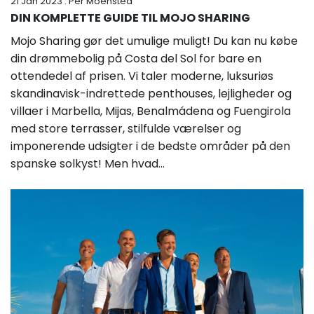
21 Jan 2023
: Per Moensted
DIN KOMPLETTE GUIDE TIL MOJO SHARING
Mojo Sharing gør det umulige muligt! Du kan nu købe
din drømmebolig på Costa del Sol for bare en
ottendedel af prisen. Vi taler moderne, luksuriøs
skandinavisk-indrettede penthouses, lejligheder og
villaer i Marbella, Mijas, Benalmádena og Fuengirola
med store terrasser, stilfulde værelser og
imponerende udsigter i de bedste områder på den
spanske solkyst! Men hvad...