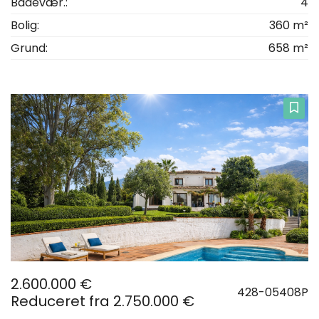
Badevær.:
4
Bolig:
360 m²
Grund:
658 m²
2.600.000 €
428-05408P
Reduceret fra 2.750.000 €