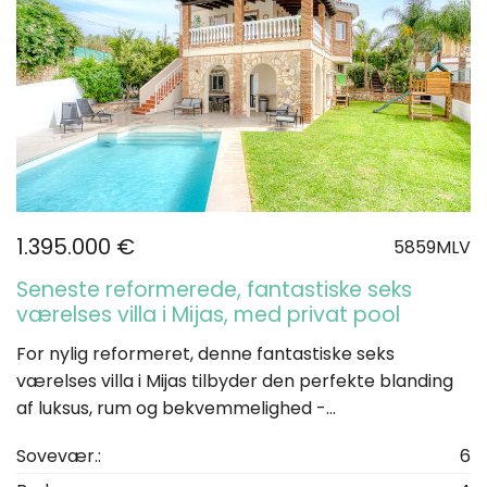
1.395.000 €
5859MLV
Seneste reformerede, fantastiske seks
værelses villa i Mijas, med privat pool
For nylig reformeret, denne fantastiske seks
værelses villa i Mijas tilbyder den perfekte blanding
af luksus, rum og bekvemmelighed -...
Sovevær.:
6