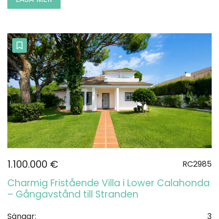
1.100.000 €
RC2985
Charmig Fristående Villa i Lower Calahonda
– Gångavstånd till Stranden
Sängar:
3