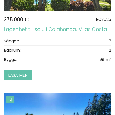
375.000 €
RC3026
Lägenhet till salu i Calahonda, Mijas Costa
Sängar:
2
Badrum:
2
Byggd:
98 m²
LÄSA MER