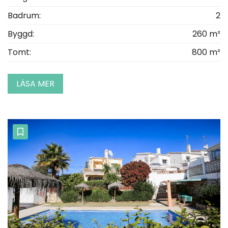
Badrum:
2
Byggd:
260 m²
Tomt:
800 m²
LÄSA MER