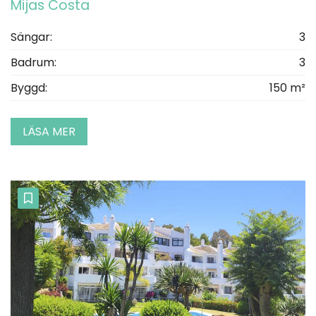
Mijas Costa
Sängar:
3
Badrum:
3
Byggd:
150 m²
LÄSA MER