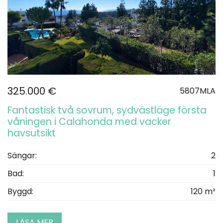
325.000 €
5807MLA
Fantastisk två sovrum, sydvästläge första
våningen i Calahonda med vacker
havsutsikt
Sängar:
2
Bad:
1
Byggd:
120 m²
LÄSA MER