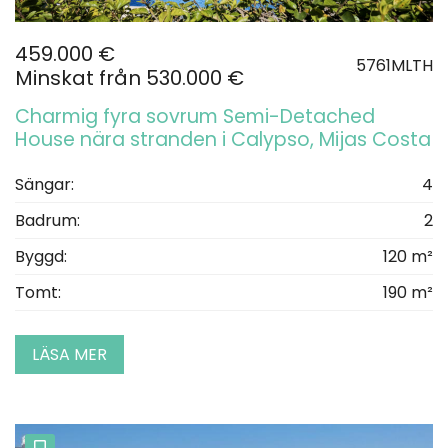
459.000 €
5761MLTH
Minskat från 530.000 €
Charmig fyra sovrum Semi-Detached
House nära stranden i Calypso, Mijas Costa
Sängar:
4
Badrum:
2
Byggd:
120 m²
Tomt:
190 m²
LÄSA MER