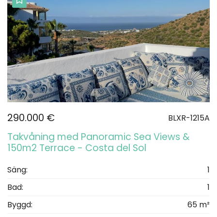
290.000 €
BLXR-1215A
Takvåning med Panoramic Sea Views &
150m2 Terrace - Costa del Sol
Säng:
1
Bad:
1
Byggd:
65 m²