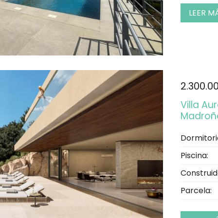
LEER M
2.300.0
Villa Au
Madroña
Dormitori
Piscina:
Construid
Parcela: