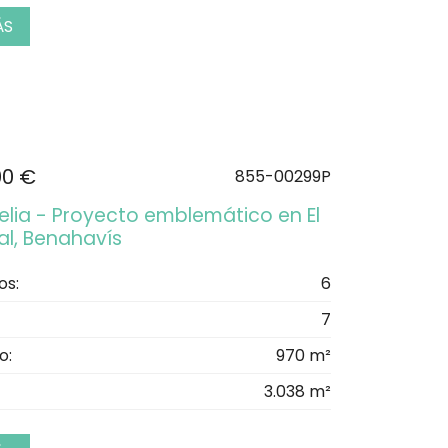
ÁS
00 €
855-00299P
relia - Proyecto emblemático en El
l, Benahavís
os:
6
7
o:
970 m²
3.038 m²