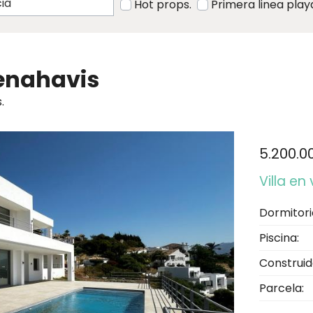
Hot props.
Primera linea play
Benahavis
.
5.200.0
Villa en
Dormitori
Piscina:
Construid
Parcela: