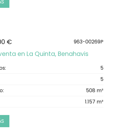
ÁS
00 €
963-00269P
 venta en La Quinta, Benahavis
os:
5
5
o:
508 m²
1.157 m²
ÁS