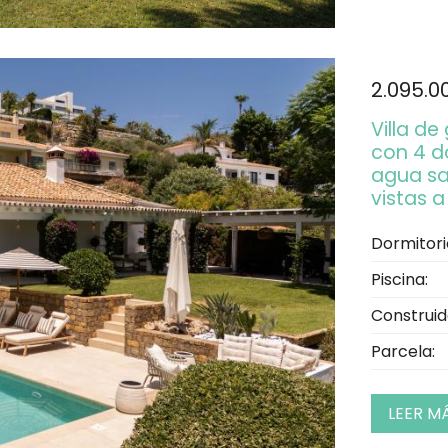
2.095.0
Villa de
con 4 d
agua sa
vistas 
Dormitori
Piscina:
Construid
Parcela:
LEER M