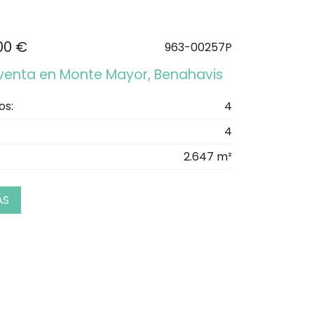
00 €
963-00257P
n venta en Monte Mayor, Benahavis
os:
4
4
2.647 m²
ÁS