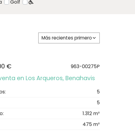
a
Golf
Más recientes primero
00 €
963-00275P
 venta en Los Arqueros, Benahavis
os:
5
5
o:
1.312 m²
475 m²