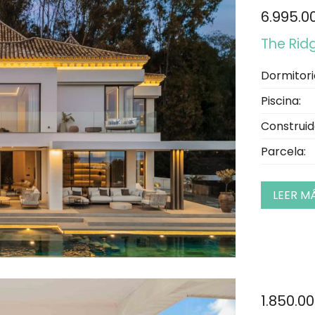
6.995.0
The Rid
Dormitori
Piscina:
Construid
Parcela:
LEER M
1.850.0