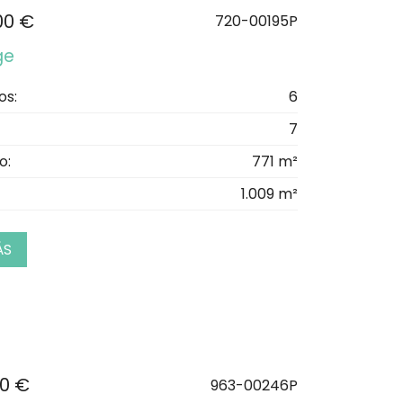
00 €
720-00195P
ge
os:
6
7
o:
771 m²
1.009 m²
ÁS
00 €
963-00246P