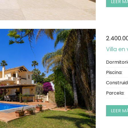
LEER M
2.400.0
Villa en
Dormitori
Piscina:
Construid
Parcela:
LEER M