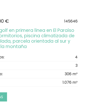
00 €
145646
 golf en primera línea en El Paraíso
ormitorios, piscina climatizada de
lada, parcela orientada al sur y
a la montaña
os:
4
3
o:
306 m²
1.076 m²
ÁS