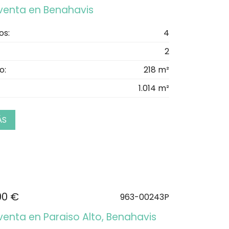
n venta en Benahavis
os:
4
2
o:
218 m²
1.014 m²
ÁS
00 €
963-00243P
 venta en Paraiso Alto, Benahavis