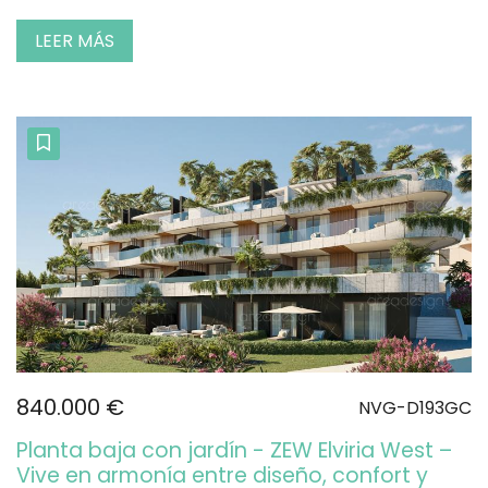
LEER MÁS
840.000 €
NVG-D193GC
Planta baja con jardín - ZEW Elviria West –
Vive en armonía entre diseño, confort y