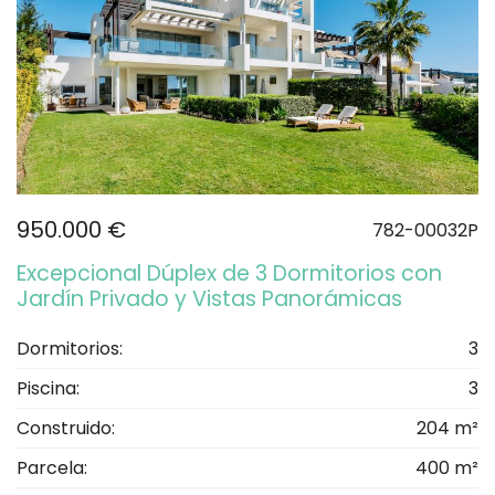
950.000 €
782-00032P
Excepcional Dúplex de 3 Dormitorios con
Jardín Privado y Vistas Panorámicas
Dormitorios:
3
Piscina:
3
Construido:
204 m²
Parcela:
400 m²