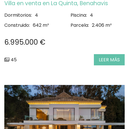
Villa en venta en La Quinta, Benahavis
Dormitorios:
4
Piscina:
4
Construido:
642 m²
Parcela:
2.406 m²
6.995.000 €
45
LEER MÁS