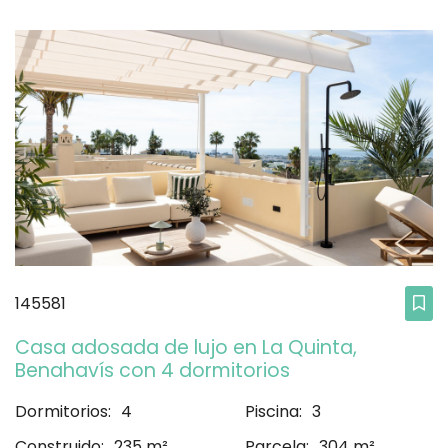
145581
Casa adosada de lujo en La Quinta,
Benahavís con 4 dormitorios
Dormitorios:
4
Piscina:
3
Construido:
235 m²
Parcela:
304 m²