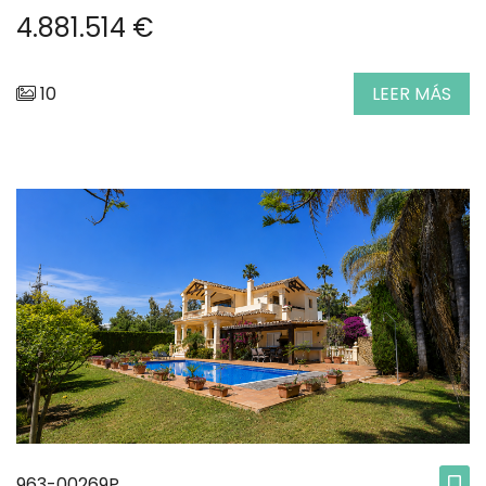
4.881.514 €
10
LEER MÁS
963-00269P