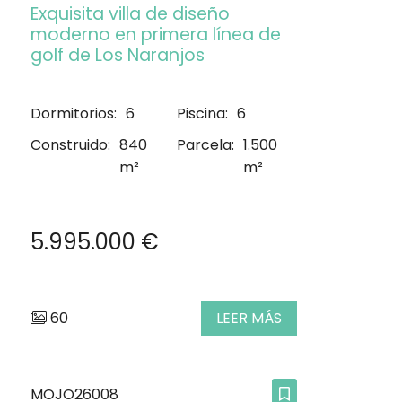
Exquisita villa de diseño
moderno en primera línea de
golf de Los Naranjos
Dormitorios:
6
Piscina:
6
Construido:
840
Parcela:
1.500
m²
m²
5.995.000 €
60
LEER MÁS
MOJO26008