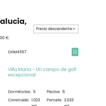
alucia,
Precio descendente
00 €.
DHM4557
Villa María - Un campo de golf
excepcional
Dormitorios:
5
Piscina:
6
Construido:
1.023
Parcela:
2.033
m²
m²