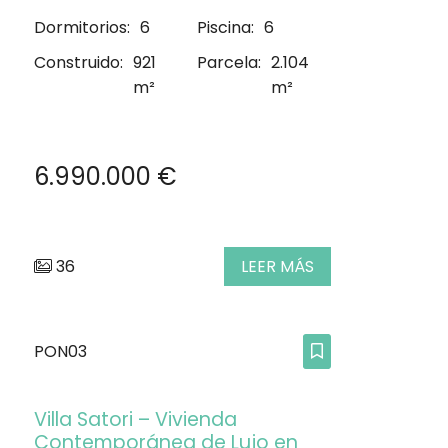
Dormitorios:
6
Piscina:
6
Construido:
921
Parcela:
2.104
m²
m²
6.990.000 €
36
LEER MÁS
PON03
Villa Satori – Vivienda
Contemporánea de Lujo en