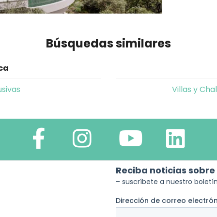
Búsquedas similares
ica
usivas
Villas y Cha