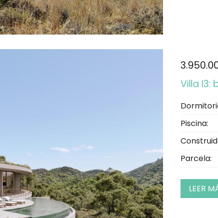
3.950.0
Villa I3
Dormitori
Piscina:
Construid
Parcela:
LEER M