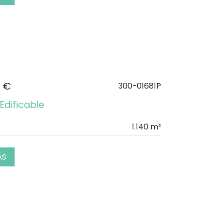
 €
300-01681P
Edificable
1.140 m²
ÁS