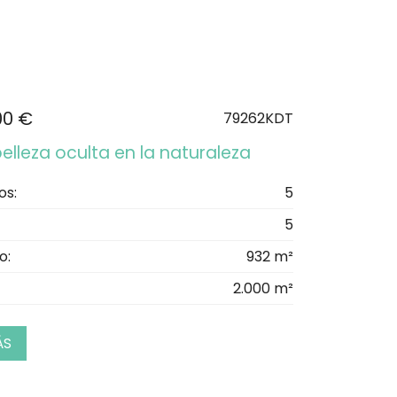
00 €
79262KDT
: belleza oculta en la naturaleza
os:
5
5
o:
932 m²
2.000 m²
ÁS