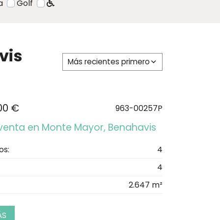
a
Golf
vis
Más recientes primero
00 €
963-00257P
n venta en Monte Mayor, Benahavis
os:
4
4
2.647 m²
ÁS